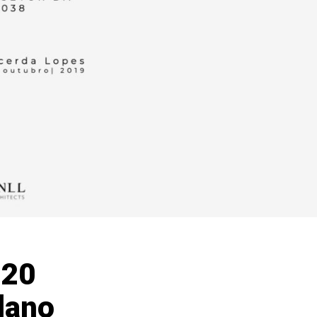
 20
lano