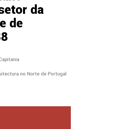
setor da
te de
38
Capitania
uitectura no Norte de Portugal